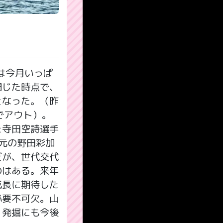
は今月いっぱ
閉じた時点で、
となった。（昨
でアウト）。
た寺田空詩選手
元の野田彩加
だが、世代交代
のはある。来年
成長に期待した
必要不可欠。山
、発掘にも今後