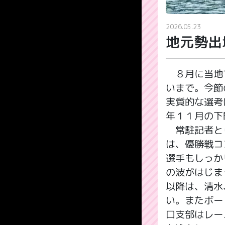
2026.05.23
地元勢出
８月に当地で
いまで。今節
実質的な選考
年１１月の下
常駐記者とし
は、優勝戦コ
選手もしっか
の波がはじま
以降は、清水
い。またボー
口支部はレー