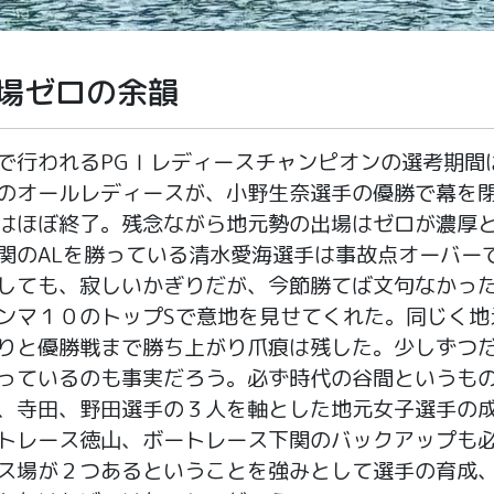
場ゼロの余韻
行われるPGⅠレディースチャンピオンの選考期間
のオールレディースが、小野生奈選手の優勝で幕を
はほぼ終了。残念ながら地元勢の出場はゼロが濃厚
関のALを勝っている清水愛海選手は事故点オーバー
ても、寂しいかぎりだが、今節勝てば文句なかっ
ンマ１０のトップSで意地を見せてくれた。同じく地
りと優勝戦まで勝ち上がり爪痕は残した。少しずつ
っているのも事実だろう。必ず時代の谷間というも
、寺田、野田選手の３人を軸とした地元女子選手の
トレース徳山、ボートレース下関のバックアップも
ス場が２つあるということを強みとして選手の育成