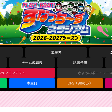
出演者
チーム成績表
記者予想
ムランコンテスト
きょうのボートレー
本塁打
OPS（9Rのみ）