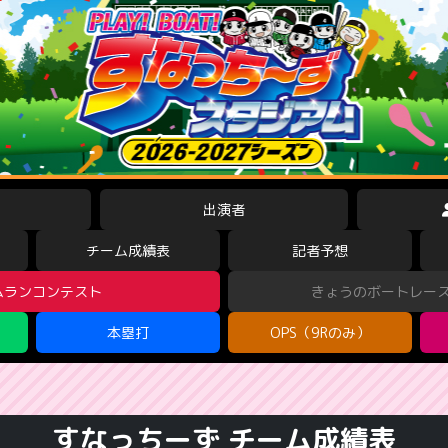
出演者
チーム成績表
記者予想
ムランコンテスト
きょうのボートレー
本塁打
OPS（9Rのみ）
すなっちーず チーム成績表