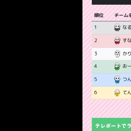
順位
チーム
1
な
2
す
3
か
4
お
5
つ
6
て