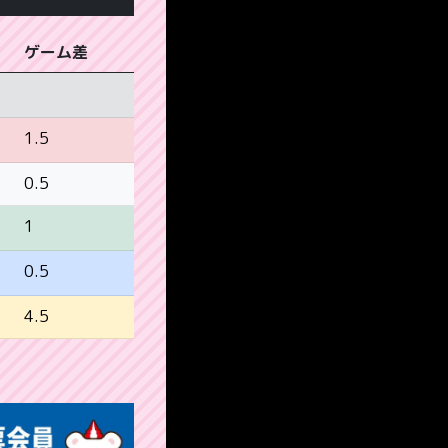
ゲーム差
1.5
0.5
1
0.5
4.5