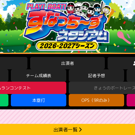
出演者
チーム成績表
記者予想
ムランコンテスト
きょうのボートレー
本塁打
OPS（9Rのみ）
出演者一覧