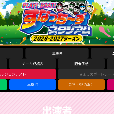
出演者
チーム成績表
記者予想
ムランコンテスト
きょうのボートレー
本塁打
OPS（9Rのみ）
出演者