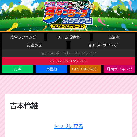
総合ランキング
チーム成績表
出演者
記者予想
きょうのサンスポ
きょうのボートレースオンライン
ホームランコンテスト
打率
本塁打
OPS（9Rのみ）
月間ランキング
吉本怜雄
トップに戻る