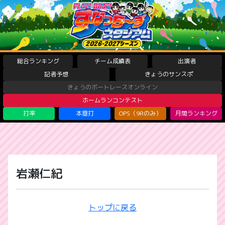
総合ランキング
チーム成績表
出演者
記者予想
きょうのサンスポ
きょうのボートレースオンライン
ホームランコンテスト
打率
本塁打
OPS（9Rのみ）
月間ランキング
岩瀬仁紀
トップに戻る