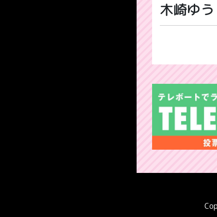
木崎ゆう
Cop