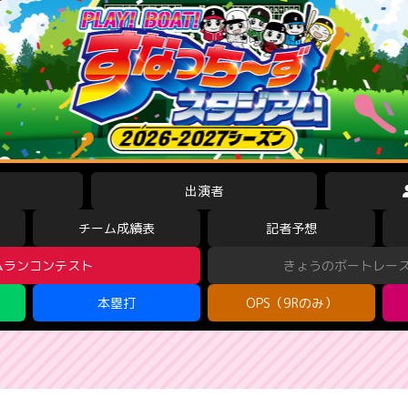
出演者
チーム成績表
記者予想
ムランコンテスト
きょうのボートレー
本塁打
OPS（9Rのみ）