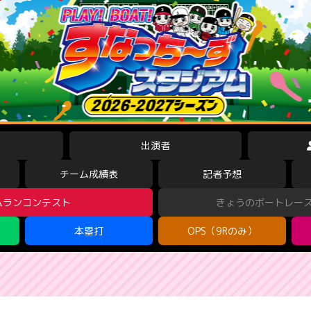
出演者
チーム成績表
記者予想
ムランコンテスト
きょうのボートレー
本塁打
OPS（9Rのみ）