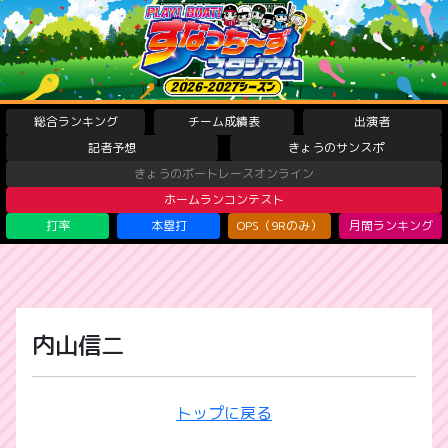
総合ランキング
チーム成績表
出演者
記者予想
きょうのサンスポ
きょうのボートレースオンライン
ホームランコンテスト
打率
本塁打
OPS（9Rのみ）
月間ランキング
内山信二
トップに戻る