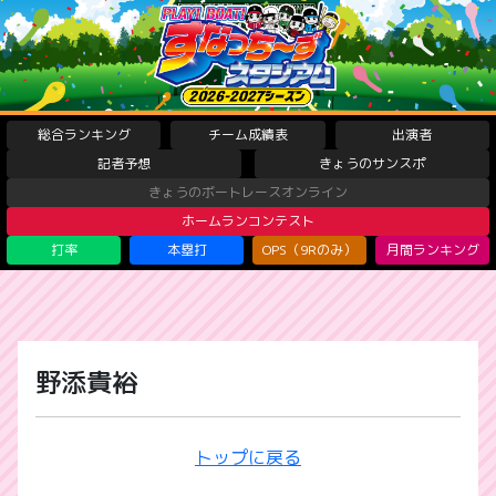
総合ランキング
チーム成績表
出演者
記者予想
きょうのサンスポ
きょうのボートレースオンライン
ホームランコンテスト
打率
本塁打
OPS（9Rのみ）
月間ランキング
野添貴裕
トップに戻る