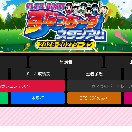
出演者
チーム成績表
記者予想
ムランコンテスト
きょうのボートレー
本塁打
OPS（9Rのみ）