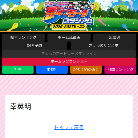
総合ランキング
チーム成績表
出演者
記者予想
きょうのサンスポ
きょうのボートレースオンライン
ホームランコンテスト
打率
本塁打
OPS（9Rのみ）
月間ランキング
幸英明
トップに戻る