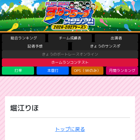
総合ランキング
チーム成績表
出演者
記者予想
きょうのサンスポ
きょうのボートレースオンライン
ホームランコンテスト
打率
本塁打
OPS（9Rのみ）
月間ランキング
堀江りほ
トップに戻る