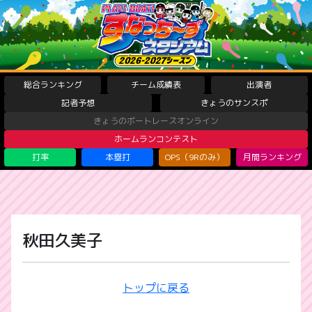
総合ランキング
チーム成績表
出演者
記者予想
きょうのサンスポ
きょうのボートレースオンライン
ホームランコンテスト
打率
本塁打
OPS（9Rのみ）
月間ランキング
秋田久美子
トップに戻る