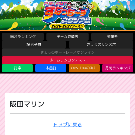
総合ランキング
チーム成績表
出演者
記者予想
きょうのサンスポ
きょうのボートレースオンライン
ホームランコンテスト
打率
本塁打
OPS（9Rのみ）
月間ランキング
阪田マリン
トップに戻る