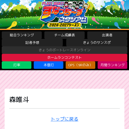
総合ランキング
チーム成績表
出演者
記者予想
きょうのサンスポ
きょうのボートレースオンライン
ホームランコンテスト
打率
本塁打
OPS（9Rのみ）
月間ランキング
森唯斗
トップに戻る