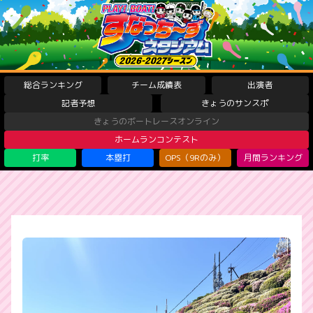
総合ランキング
チーム成績表
出演者
記者予想
きょうのサンスポ
きょうのボートレースオンライン
ホームランコンテスト
打率
本塁打
OPS（9Rのみ）
月間ランキング