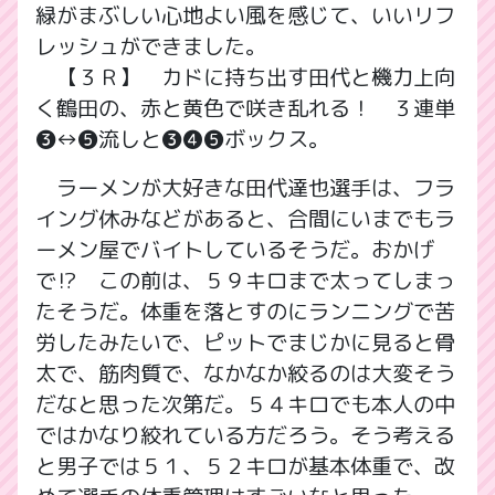
緑がまぶしい心地よい風を感じて、いいリフ
レッシュができました。
【３Ｒ】 カドに持ち出す田代と機力上向
く鶴田の、赤と黄色で咲き乱れる！ ３連単
❸↔❺流しと❸❹❺ボックス。
ラーメンが大好きな田代達也選手は、フラ
イング休みなどがあると、合間にいまでもラ
ーメン屋でバイトしているそうだ。おかげ
で⁉ この前は、５９キロまで太ってしまっ
たそうだ。体重を落とすのにランニングで苦
労したみたいで、ピットでまじかに見ると骨
太で、筋肉質で、なかなか絞るのは大変そう
だなと思った次第だ。５４キロでも本人の中
ではかなり絞れている方だろう。そう考える
と男子では５１、５２キロが基本体重で、改