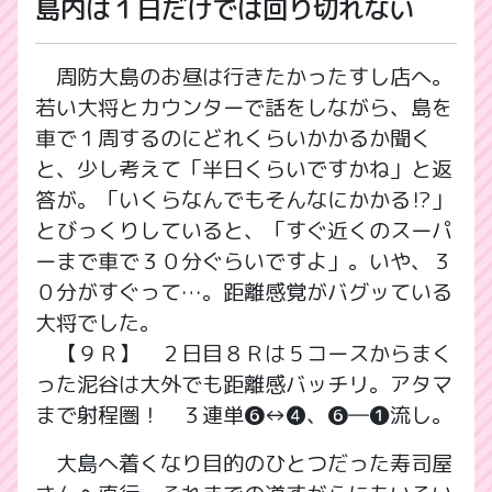
島内は１日だけでは回り切れない
周防大島のお昼は行きたかったすし店へ。
若い大将とカウンターで話をしながら、島を
車で１周するのにどれくらいかかるか聞く
と、少し考えて「半日くらいですかね」と返
答が。「いくらなんでもそんなにかかる⁉」
とびっくりしていると、「すぐ近くのスーパ
ーまで車で３０分ぐらいですよ」。いや、３
０分がすぐって…。距離感覚がバグッている
大将でした。
【９Ｒ】 ２日目８Ｒは５コースからまく
った泥谷は大外でも距離感バッチリ。アタマ
まで射程圏！ ３連単❻↔❹、❻―❶流し。
大島へ着くなり目的のひとつだった寿司屋