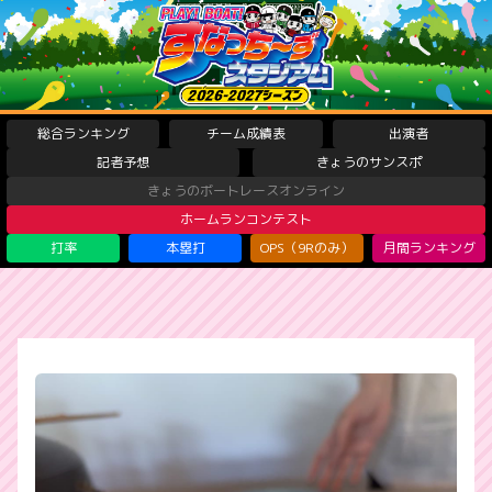
総合ランキング
チーム成績表
出演者
記者予想
きょうのサンスポ
きょうのボートレースオンライン
ホームランコンテスト
打率
本塁打
OPS（9Rのみ）
月間ランキング