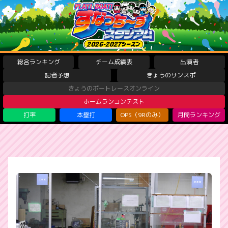
総合ランキング
チーム成績表
出演者
記者予想
きょうのサンスポ
きょうのボートレースオンライン
ホームランコンテスト
打率
本塁打
OPS（9Rのみ）
月間ランキング