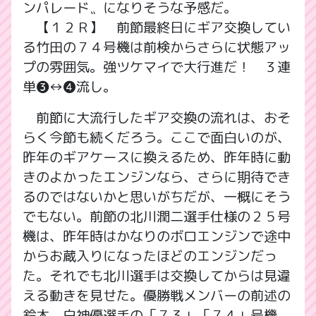
ンパレード〟になりそうな予感だ。
【１２Ｒ】 前節最終日にギア交換してい
る竹田の７４号機は前検からさらに状態アッ
プの雰囲気。強ツケマイで大行進だ！ ３連
単❸↔❹流し。
前節に大流行したギア交換の流れは、おそ
らく今節も続くだろう。ここで面白いのが、
昨年のギアケースに換えるため、昨年時に動
きのよかったエンジンなら、さらに期待でき
るのではないかと思いがちだが、一概にそう
でもない。前節の北川潤二選手仕様の２５号
機は、昨年時はかなりのボロエンジンで途中
からお蔵入りになったほどのエンジンだっ
た。それでも北川選手は交換してからは見違
える動きを見せた。優勝戦メンバーの前述の
鈴木、白神優選手の「７３」「７４」号機