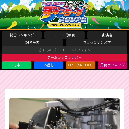
総合ランキング
チーム成績表
出演者
記者予想
きょうのサンスポ
きょうのボートレースオンライン
ホームランコンテスト
打率
本塁打
OPS（9Rのみ）
月間ランキング