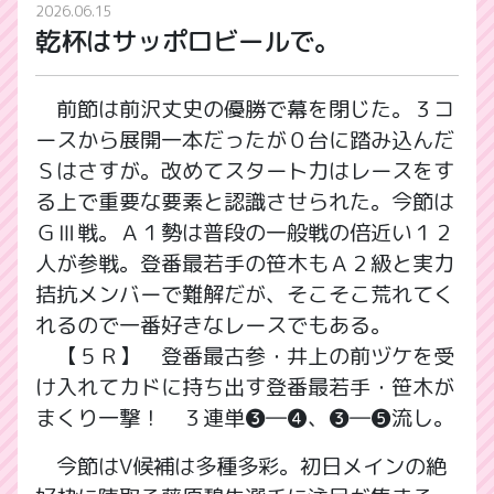
2026.06.15
乾杯はサッポロビールで。
前節は前沢丈史の優勝で幕を閉じた。３コ
ースから展開一本だったが０台に踏み込んだ
Ｓはさすが。改めてスタート力はレースをす
る上で重要な要素と認識させられた。今節は
ＧⅢ戦。Ａ１勢は普段の一般戦の倍近い１２
人が参戦。登番最若手の笹木もＡ２級と実力
拮抗メンバーで難解だが、そこそこ荒れてく
れるので一番好きなレースでもある。
【５Ｒ】 登番最古参・井上の前ヅケを受
け入れてカドに持ち出す登番最若手・笹木が
まくり一撃！ ３連単❸―❹、❸―❺流し。
今節はV候補は多種多彩。初日メインの絶