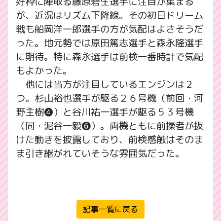
好枠に陣取る藤原碧生選手に注目が集まる
が、近況はリズム下降線。その初日ドリーム
戦も船岡洋一郎選手の方が気配はよさそうだ
った。地元勢では原田篤志選手と森永隆選手
に期待。特に森永選手は前検一番時計で気配
もよかった。
他には当方が注目しているエンジンは２
つ。杉山裕也選手が駆る２６号機（前回・河
野主樹❹）と谷川祐一選手が駆る５３号機
（同・泥谷一毅❻）。両機ともに前操者が抜
けた動きを披露しており、前検感触はそのま
ま引き継がれていそうな雰囲気だった。
記事一覧に戻る