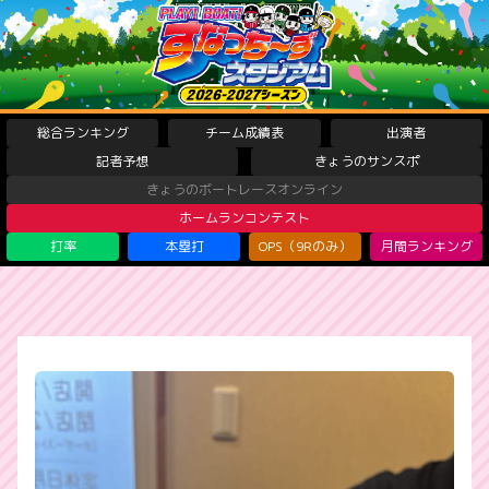
総合ランキング
チーム成績表
出演者
記者予想
きょうのサンスポ
きょうのボートレースオンライン
ホームランコンテスト
打率
本塁打
OPS（9Rのみ）
月間ランキング