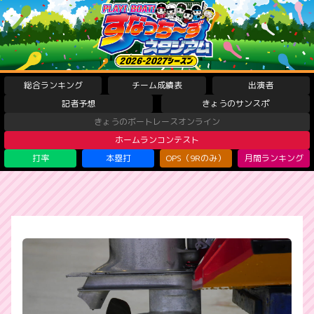
総合ランキング
チーム成績表
出演者
記者予想
きょうのサンスポ
きょうのボートレースオンライン
ホームランコンテスト
打率
本塁打
OPS（9Rのみ）
月間ランキング