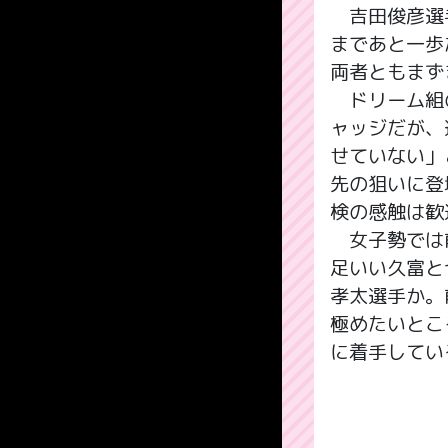
吉田俊彦選手
まであと一歩
両者ともまず
ドリーム組の
ャッジだが、
せていない」
先の狙いに登
検の感触は歓
女子勢では前
足いい久富と
孝太選手か。
極めたいとこ
に着手してい