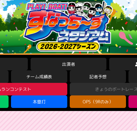
出演者
チーム成績表
記者予想
ムランコンテスト
きょうのボートレー
本塁打
OPS（9Rのみ）