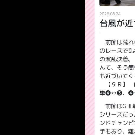
2026.06.24
台風が近
前節は荒れに
のレースで乱
の波乱決着。
んて、そう簡
も近づいてく
【９Ｒ】 前
単❹↔❸、❹
前節はGⅢ戦
シリーズだっ
ンドチャンピ
手もおり、難