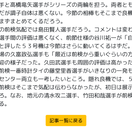
と高橋竜矢選手がシリーズの両輪を担う。両者と
だが調子自体は悪くない。今節の相棒もそこまで良
まずまとめてくるだろう。
前検気配では島田賢人選手だろう。コメントは変
選手間の評価は悪くなく、前節仕様の谷川祐一が「
と評した５３号機は今節はさらに動いてくるはずだ
場の久富政弘選手も「最近は前検から重いぐらいの
迎の様子だった。久田武選手も周囲の評価は高かっ
検一番時計タイの藤堂里香選手がいきなりの一発も
センター両立も一考したいところ。隠れ良機では、
前検はそこまで気配は伝わらなかったが、初日は展
ろ。なお、地元の清水攻二選手、竹田和哉選手が前
る。
記事一覧に戻る