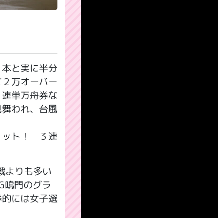
６本と実に半分
て２万オーバー
３連単万舟券な
見舞われ、台風
ョット！ ３連
戦よりも多い
G鳴門のグラ
券的には女子選