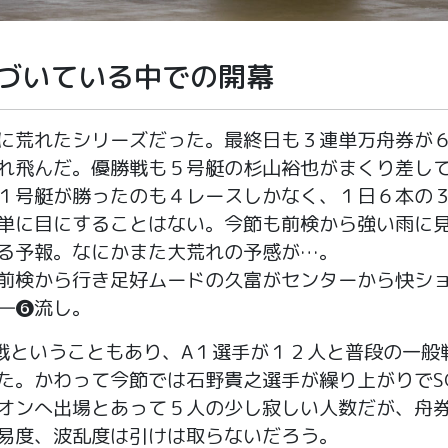
づいている中での開幕
荒れたシリーズだった。最終日も３連単万舟券が
れ飛んだ。優勝戦も５号艇の杉山裕也がまくり差し
１号艇が勝ったのも４レースしかなく、１日６本の
単に目にすることはない。今節も前検から強い雨に
る予報。なにかまた大荒れの予感が…。
検から行き足好ムードの久富がセンターから快シ
―❻流し。
ということもあり、A１選手が１２人と普段の一般
た。かわって今節では石野貴之選手が繰り上がりでS
オンへ出場とあって５人の少し寂しい人数だが、舟
易度、波乱度は引けは取らないだろう。