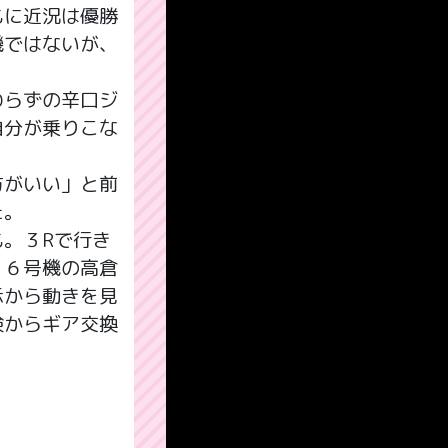
もに近況は優勝
機ではないが、
わらずの辛口ジ
自分が乗りこな
。
方がいい」と前
た。
。３Rで行き
５６号機の高倉
示から動きを見
検からギア交換