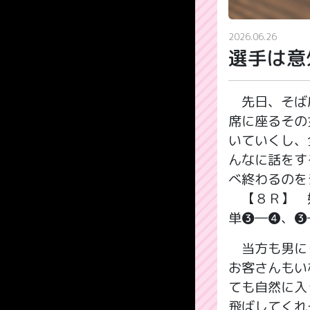
2026.06.26
選手は意
先日、そば店
席に座るその
いていくし、
んなに話をす
べ終わるのを
【８Ｒ】 好
単❸―❹、❸
当方も男にし
お客さんもい
ても自然に入
飛ばしてくれ