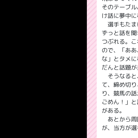
そのテーブル
け話に夢中に
選手もたまに
ずっと話を聞
つぶれる。こ
ので、「ああ
な」とタメに
だんと話題が
そうなると、
て、締め切り
り、競馬の話
ごめん！」と
がある。
あとから周囲
が、当方が選