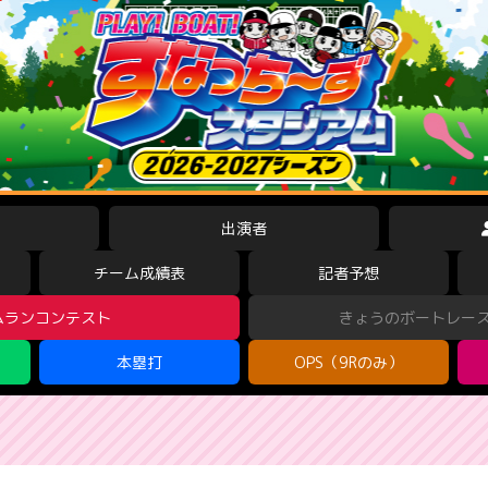
出演者
チーム成績表
記者予想
ムランコンテスト
きょうのボートレー
本塁打
OPS（9Rのみ）