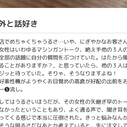
外と話好き
でめちゃくちゃうるさ…いや、にぎやかなお客さ
女性はいわゆるマシンガントーク、絶えず他の３人
全部の話題に自分の質問をぶつけていた。はたから
ることがありますか？〟と思っていたら、他の３人
ジッと待っていた。そりゃ、そうなりますよね！
素性機がようやくお目覚めの高倉が好配の出前を
―❺流し。
てはうるさいほうだが、その女性の矢継ぎ早のト
なかったということもあり、よく通る声で、聞き耳
ってくる感じで本当に圧倒された。きっと悩みなん
そうな明るさだなあとか考えていると、先に注文し