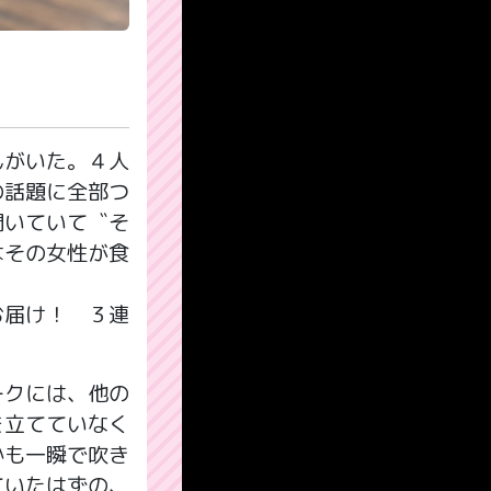
んがいた。４人
の話題に全部つ
聞いていて〝そ
はその女性が食
お届け！ ３連
ークには、他の
を立てていなく
かも一瞬で吹き
ていたはずの、