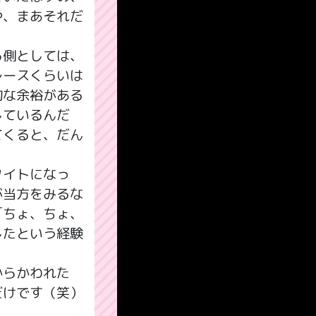
や、まあそれだ
ら側としては、
レースくらいは
的な余裕がある
しているんだ
てくると、だん
タイトになっ
が当方をみるな
「ちょ、ちょ、
したという経験
からかわれた
だけです（笑）