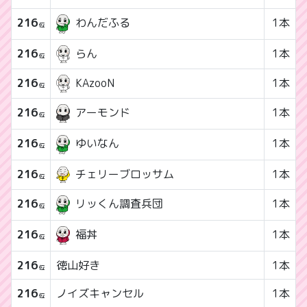
216
1本
わんだふる
位
216
らん
1本
位
216
KAzooN
1本
位
216
1本
アーモンド
位
216
1本
ゆいなん
位
216
チェリーブロッサム
1本
位
216
1本
リッくん調査兵団
位
216
1本
福丼
位
216
徳山好き
1本
位
216
ノイズキャンセル
1本
位