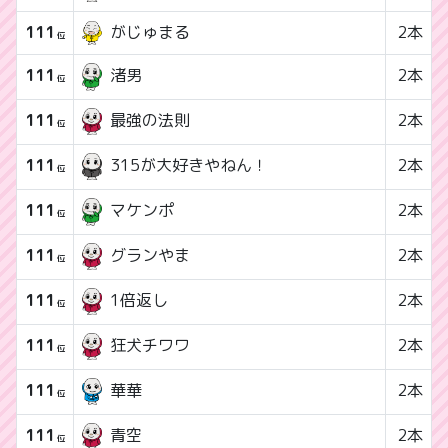
111
がじゅまる
2本
位
111
2本
渚男
位
111
2本
最強の法則
位
111
2本
315が大好きやねん！
位
111
2本
マケンポ
位
111
2本
グランやま
位
111
2本
1倍返し
位
111
2本
狂犬チワワ
位
111
2本
華華
位
111
2本
青空
位