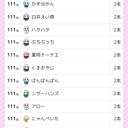
111
2本
かず兄やん
位
111
2本
白井えい痔
位
111
ハタハタ
2本
位
111
2本
ぶちぶっち
位
111
2本
薬用ナーナエ
位
111
2本
くまおやじ
位
111
2本
ばんばんばん
位
111
2本
シザーハンズ
位
111
アロー
2本
位
111
にゃんぺいた
2本
位