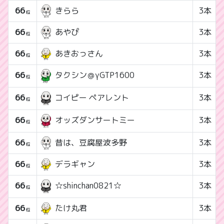
66
きらら
3本
位
66
あやぴ
3本
位
66
あきおっさん
3本
位
66
3本
タクシン＠γGTP1600
位
66
3本
コイピー ペアレント
位
66
3本
オッズダンサートミー
位
66
昔は、豆腐屋波多野
3本
位
66
デラギャン
3本
位
66
3本
☆shinchan0821☆
位
66
たけ丸君
3本
位