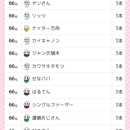
66
ヤンさん
3本
位
66
リッツ
3本
位
66
ナイター万舟
3本
位
66
カイキャノン
3本
位
66
3本
ジャンボ猪木
位
66
カワサキタモツ
3本
位
66
3本
せなパパ
位
66
3本
はるてん
位
66
3本
シングルファーザー
位
66
3本
還暦おじさん
位