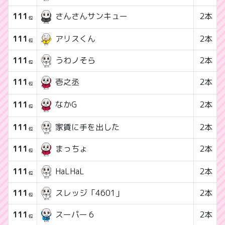
111
2本
さんさんサンキュー
位
111
アリスくん
2本
位
111
うわノそら
2本
位
111
2本
壱之丞
位
111
2本
なかG
位
111
家賃に手を出した
2本
位
111
2本
まっちょ
位
111
HaLHaL
2本
位
111
スレッジ「4601」
2本
位
111
2本
スーパー６
位