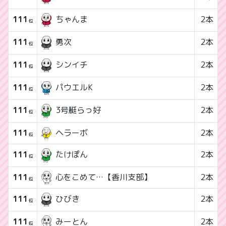
111
2本
ちゃんま
位
111
2本
勇次
位
111
2本
シンイチ
位
111
2本
パウエルK
位
111
2本
3号艇らっ好
位
111
ヘラーボ
2本
位
111
2本
たけぽん
位
111
心をこめて…【香川支部】
2本
位
111
2本
ひびき
位
111
みーとん
2本
位