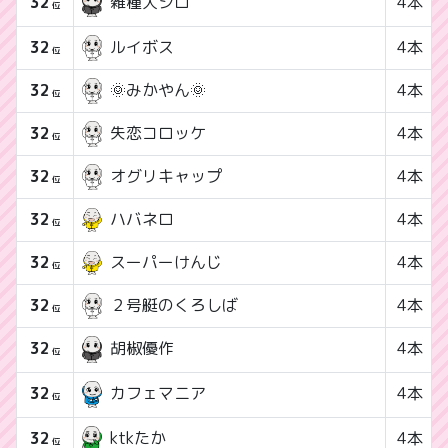
32
4本
雑種犬シロ
位
32
ルイボス
4本
位
32
🌞みかやん🌞
4本
位
32
失恋コロッケ
4本
位
32
オグリキャップ
4本
位
32
ハバネロ
4本
位
32
スーパーけんじ
4本
位
32
２号艇のくろしば
4本
位
32
4本
胡椒優作
位
32
4本
カフェマニア
位
32
4本
ktkたか
位