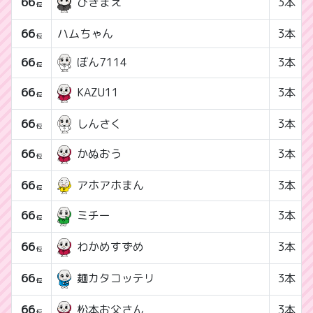
66
3本
びきまえ
位
66
ハムちゃん
3本
位
66
ぼん7114
3本
位
66
3本
KAZU11
位
66
しんさく
3本
位
66
3本
かぬおう
位
66
アホアホまん
3本
位
66
3本
ミチー
位
66
3本
わかめすずめ
位
66
3本
麺カタコッテリ
位
66
3本
松本お父さん
位