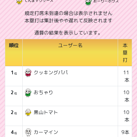
てんまマクリーズ
おーりーボウズ
規定打席未到達の場合は表示されません
本塁打は集計後やや遅れて反映されます
通算の結果を表示しています。
順位
ユーザー名
本
塁
打
1
11
クッキングパパ
位
本
2
10
おちゃり
位
本
2
黒山トマト
10
位
本
4
カーマイン
9本
位