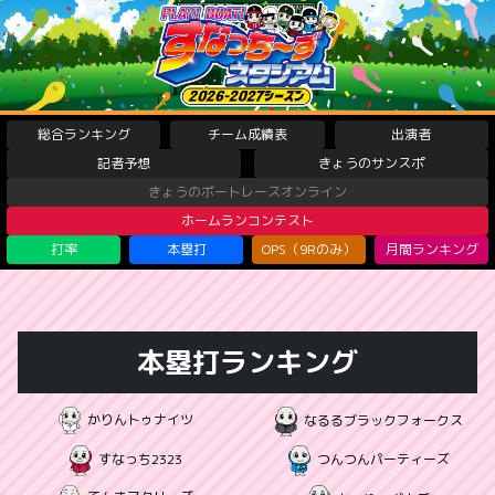
総合ランキング
チーム成績表
出演者
記者予想
きょうのサンスポ
きょうのボートレースオンライン
ホームランコンテスト
打率
本塁打
OPS（9Rのみ）
月間ランキング
本塁打ランキング
かりんトゥナイツ
なるるブラックフォークス
すなっち2323
つんつんパーティーズ