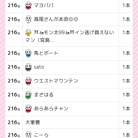
216
1本
マヨパパ
位
216
高尾さんが本命◎◎
1本
位
216
⛩️🚤モン太99🚤⛩️イン逃げ買えない
1本
位
マン（宮島...
216
1本
馬とボート
位
216
1本
sato
位
216
1本
ウエストマウンテン
位
216
1本
まさはる
位
216
1本
あらあらチャン
位
216
大軍曹
1本
位
216
こーら
1本
位