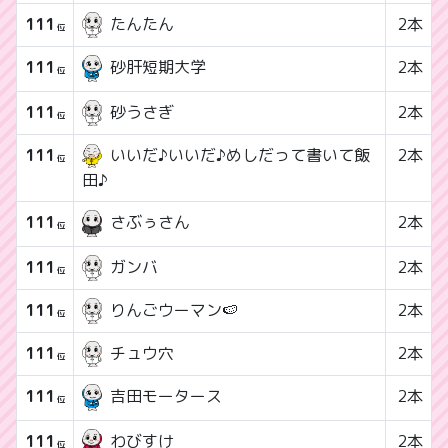
111
たんたん
2本
位
111
2本
砂肝短期大学
位
111
砂うさぎ
2本
位
111
いいだ♪いいだ♪めしだって書いて飯
2本
位
田♪
111
2本
さぶぅさん
位
111
ガンバ
2本
位
111
りんごウーマン🍉
2本
位
111
チュウ穴
2本
位
111
2本
吉田モータース
位
111
2本
わびすけ
位