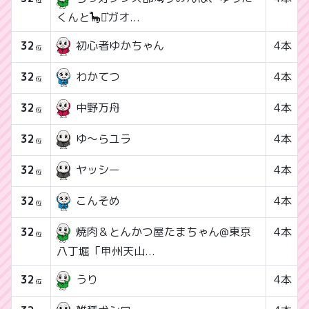
くんと🦕⋆͛ガオ...
32
4本
初心者ゆかちゃん
位
32
4本
わかてつ
位
32
4本
中野万舟
位
32
4本
ゆ〜らユラ
位
32
4本
ヤッシー
位
32
4本
こんそめ
位
32
4本
焼肉＆とんかつ屋たまちゃん@東京
位
八丁堀「甲州天山...
32
4本
うり
位