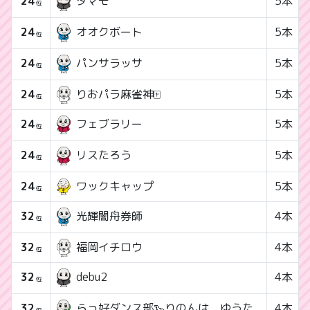
24
5本
タマモ
位
24
5本
オオクボート
位
24
5本
パンサラッサ
位
24
りおパラ麻雀神🀄
5本
位
24
5本
フェブラリー
位
24
5本
リスたろう
位
24
ワックキャップ
5本
位
32
4本
光輝闇舟券師
位
32
福岡イチロウ
4本
位
32
4本
debu2
位
32
4本
らっ好ダンス部🦦りのんは、ゆうた
位