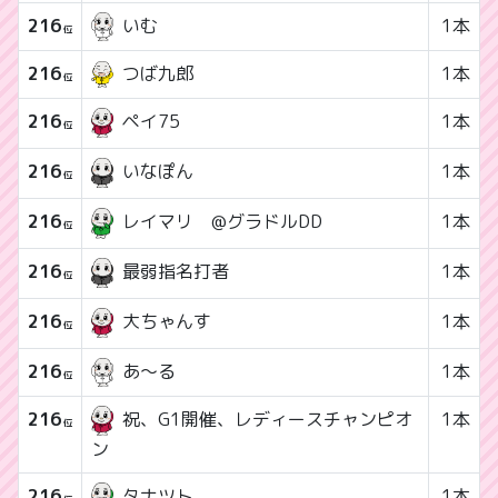
216
いむ
1本
位
216
つば九郎
1本
位
216
1本
ペイ75
位
216
1本
いなぽん
位
216
1本
レイマリ @グラドルDD
位
216
1本
最弱指名打者
位
216
1本
大ちゃんす
位
216
あ～る
1本
位
216
1本
祝、G1開催、レディースチャンピオ
位
ン
216
1本
タナツト