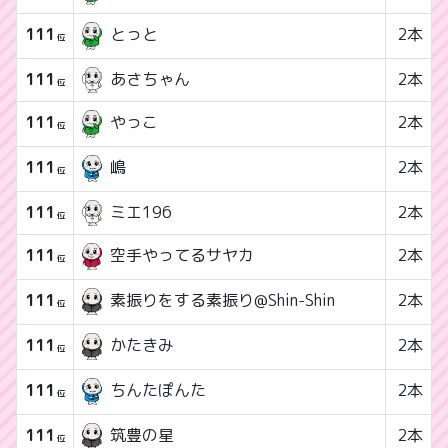
111
2本
とっと
位
111
あさちゃん
2本
位
111
2本
やっこ
位
111
2本
嶋
位
111
ミエ196
2本
位
111
2本
空手やってるサヤカ
位
111
2本
素振りをする素振り@Shin-Shin
位
111
2本
かたきみ
位
111
2本
ちんたぽんた
位
111
2本
筑豊の星
位