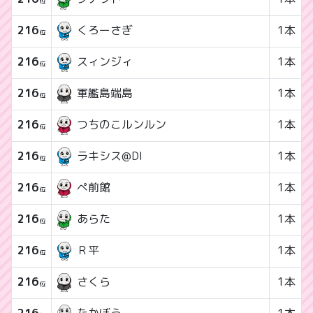
位
216
1本
くろーさぎ
位
216
1本
スィンジィ
位
216
1本
軍艦島端島
位
216
1本
つちのこルンルン
位
216
1本
ラキシス@DI
位
216
1本
ぺ前館
位
216
1本
あらた
位
216
1本
Ｒ平
位
216
1本
さくら
位
216
たかぼう
1本