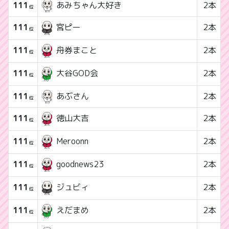
111
あみちゃん大好き
2本
位
111
2本
宮ピー
位
111
2本
舟券まこと
位
111
2本
大谷GOD会
位
111
あぶさん
2本
位
111
2本
徳山大吉
位
111
2本
Meroonn
位
111
2本
goodnews23
位
111
2本
ジュビィ
位
111
2本
えだまめ
位