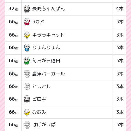
32
4本
長崎ちゃんぽん
位
66
3本
3カド
位
66
キララキャット
3本
位
66
3本
りょんりょん
位
66
3本
毎日が日曜日
位
66
唐津バーガール
3本
位
66
としとし
3本
位
66
3本
ピロキ
位
66
おおみ
3本
位
66
はげがっぱ
3本
位