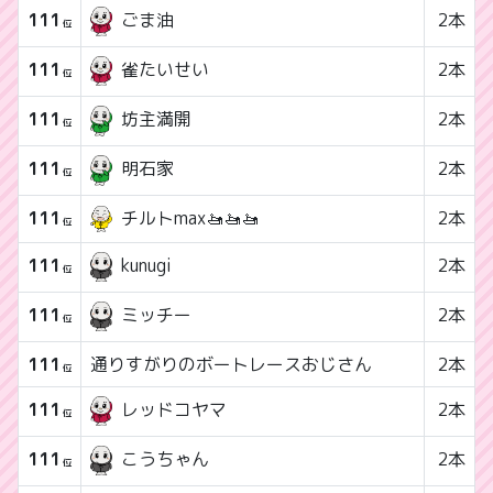
111
2本
ごま油
位
111
2本
雀たいせい
位
111
2本
坊主満開
位
111
2本
明石家
位
111
チルトmax🚤🚤🚤
2本
位
111
2本
kunugi
位
111
2本
ミッチー
位
111
通りすがりのボートレースおじさん
2本
位
111
2本
レッドコヤマ
位
111
2本
こうちゃん
位