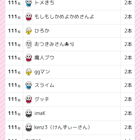
111
2本
トメきち
位
111
2本
もしもしかめよかめさんよ
位
111
ひろか
2本
位
111
おつきみさん🐙🫧
2本
位
111
2本
魔人ブウ
位
111
ggマン
2本
位
111
2本
スライム
位
111
2本
グッチ
位
111
2本
imaK
位
111
2本
kenz3（けんずぃーさん）
位