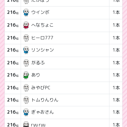
位
216
1本
ウインボ
位
216
1本
へなちょこ
位
216
ヒーロ777
1本
位
216
1本
リンシャン
位
216
がるふ
1本
位
216
1本
あり
位
216
みやびPC
1本
位
216
トムりんりん
1本
位
216
1本
ぎゃおさん
位
216
1本
ryu ryu
位