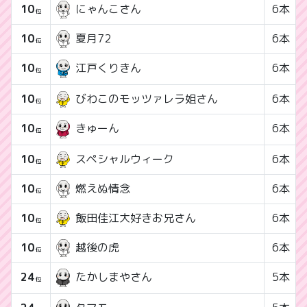
10
にゃんこさん
6本
位
10
夏月72
6本
位
10
6本
江戸くりきん
位
10
びわこのモッツァレラ姐さん
6本
位
10
6本
きゅーん
位
10
スペシャルウィーク
6本
位
10
燃えぬ情念
6本
位
10
飯田佳江大好きお兄さん
6本
位
10
越後の虎
6本
位
24
5本
たかしまやさん
位