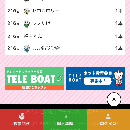
216
ゼロカロリー
1本
位
216
1本
レノたけ
位
216
福ちゃん
1本
位
216
1本
しま猫ジジ🐱
位
お問い合わせ
|
プライバシーポリシー
🗳️
📊
Copyright (c) 2008-2026 BOAT RACE TOKUYAMA All
投票する
個人成績
ログイン