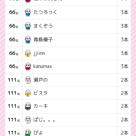
66
3本
たつろっく
位
66
3本
まくぞう
位
66
3本
青島優子
位
66
jjiinn
3本
位
66
3本
kanumax
位
111
瀬戸の
2本
位
111
ビスタ
2本
位
111
2本
カーキ
位
111
ぱじ。。。
2本
位
111
2本
ぴよ
位