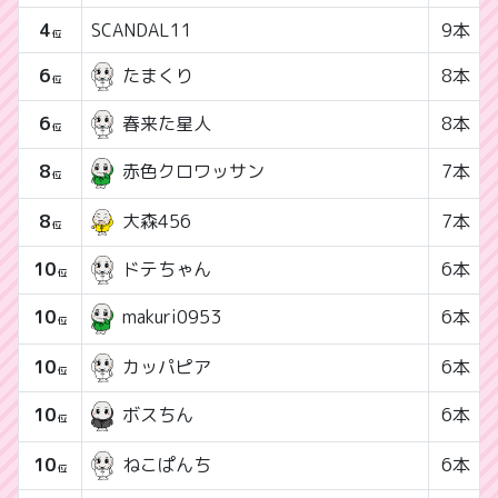
4
SCANDAL11
9本
位
6
たまくり
8本
位
6
春来た星人
8本
位
8
7本
赤色クロワッサン
位
8
大森456
7本
位
10
ドテちゃん
6本
位
10
6本
makuri0953
位
10
カッパピア
6本
位
10
6本
ボスちん
位
10
ねこぱんち
6本
位