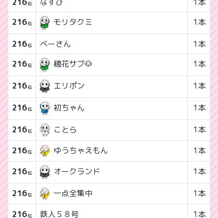
216
なすび
1本
位
216
1本
モリタクミ
位
216
べーさん
1本
位
216
1本
穂花サブ🐶
位
216
1本
エリポン
位
216
1本
初ちゃん
位
216
ことら
1本
位
216
ゆうちゃえもん
1本
位
216
1本
オークランド
位
216
一点全集中
1本
位
216
鉄人５８号
1本
位