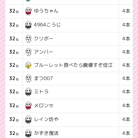
32
4本
ゆうちゃん
位
32
4本
4964こうじ
位
32
クリボー
4本
位
32
アンバー
4本
位
32
ブルーレット食べたら腹壊すぞ佳江
4本
位
32
まつ007
4本
位
32
4本
ミトラ
位
32
4本
メロン🍈
位
32
4本
レイン坊や
位
32
4本
かずき復活
位