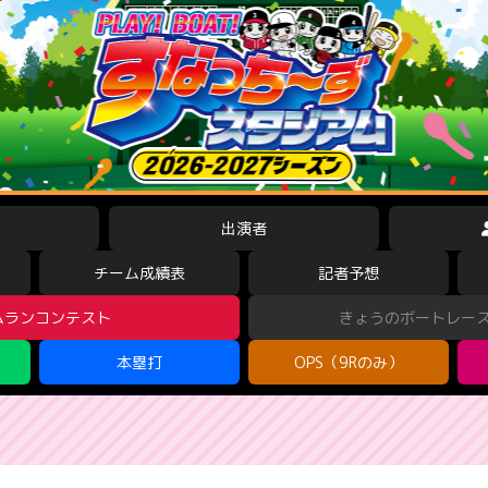
出演者
チーム成績表
記者予想
ムランコンテスト
きょうのボートレー
本塁打
OPS（9Rのみ）