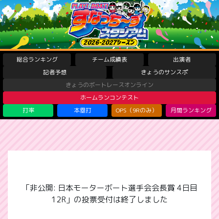
総合ランキング
チーム成績表
出演者
記者予想
きょうのサンスポ
きょうのボートレースオンライン
ホームランコンテスト
打率
本塁打
OPS（9Rのみ）
月間ランキング
「非公開: 日本モーターボート選手会会長賞 4日目
12R」の投票受付は終了しました