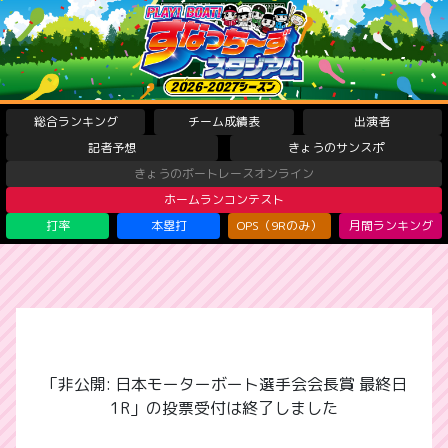
総合ランキング
チーム成績表
出演者
記者予想
きょうのサンスポ
きょうのボートレースオンライン
ホームランコンテスト
打率
本塁打
OPS（9Rのみ）
月間ランキング
「非公開: 日本モーターボート選手会会長賞 最終日
1R」の投票受付は終了しました