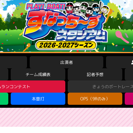
出演者
チーム成績表
記者予想
ムランコンテスト
きょうのボートレー
本塁打
OPS（9Rのみ）