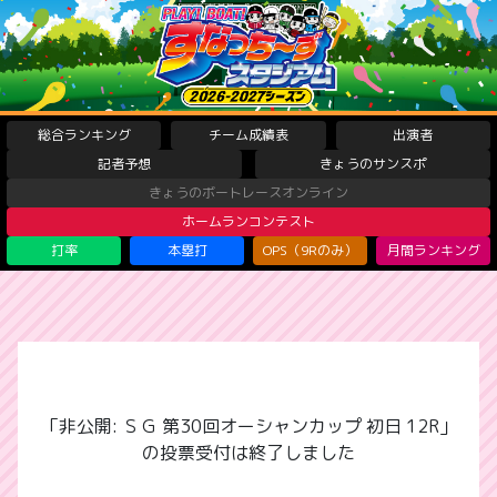
総合ランキング
チーム成績表
出演者
記者予想
きょうのサンスポ
きょうのボートレースオンライン
ホームランコンテスト
打率
本塁打
OPS（9Rのみ）
月間ランキング
「非公開: ＳＧ 第30回オーシャンカップ 初日 12R」
の投票受付は終了しました