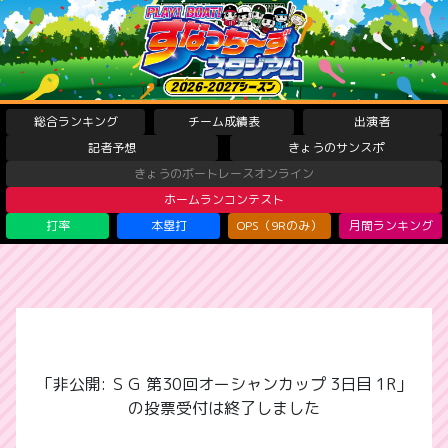
総合ランキング
チーム成績表
出演者
記者予想
きょうのサンスポ
きょうのボートレースオンライン
ホームランコンテスト
打率
本塁打
OPS（9Rのみ）
月間ランキング
「非公開: ＳＧ 第30回オーシャンカップ 3日目 1R」
の投票受付は終了しました