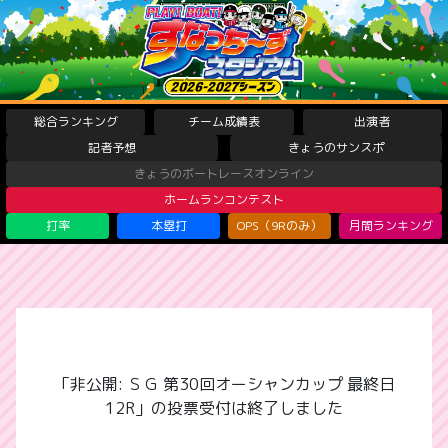
総合ランキング
チーム成績表
出演者
記者予想
きょうのサンスポ
きょうのボートレースオンライン
ホームランコンテスト
打率
本塁打
OPS（9Rのみ）
月間ランキング
「非公開: ＳＧ 第30回オーシャンカップ 最終日
12R」の投票受付は終了しました