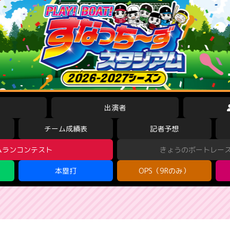
出演者
チーム成績表
記者予想
ムランコンテスト
きょうのボートレー
本塁打
OPS（9Rのみ）