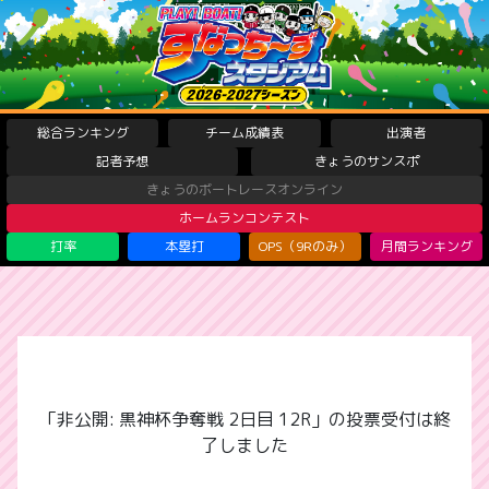
総合ランキング
チーム成績表
出演者
記者予想
きょうのサンスポ
きょうのボートレースオンライン
ホームランコンテスト
打率
本塁打
OPS（9Rのみ）
月間ランキング
「非公開: 黒神杯争奪戦 2日目 12R」の投票受付は終
了しました