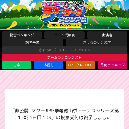
総合ランキング
チーム成績表
出演者
記者予想
きょうのサンスポ
きょうのボートレースオンライン
ホームランコンテスト
打率
本塁打
OPS（9Rのみ）
月間ランキング
「非公開: マクール杯争奪徳山ヴィーナスシリーズ第
12戦 4日目 10R」の投票受付は終了しました