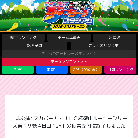
総合ランキング
チーム成績表
出演者
記者予想
きょうのサンスポ
きょうのボートレースオンライン
ホームランコンテスト
打率
本塁打
OPS（9Rのみ）
月間ランキング
「非公開: スカパー！・ＪＬＣ杯徳山ルーキーシリー
ズ第１９戦 4日目 12R」の投票受付は終了しました