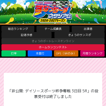
総合ランキング
チーム成績表
出演者
記者予想
きょうのサンスポ
きょうのボートレースオンライン
ホームランコンテスト
打率
本塁打
OPS（9Rのみ）
月間ランキング
「非公開: デイリースポーツ杯争奪戦 3日目 5R」の投
票受付は終了しました