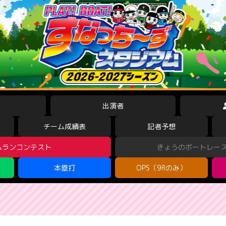
出演者
チーム成績表
記者予想
ムランコンテスト
きょうのボートレー
本塁打
OPS（9Rのみ）