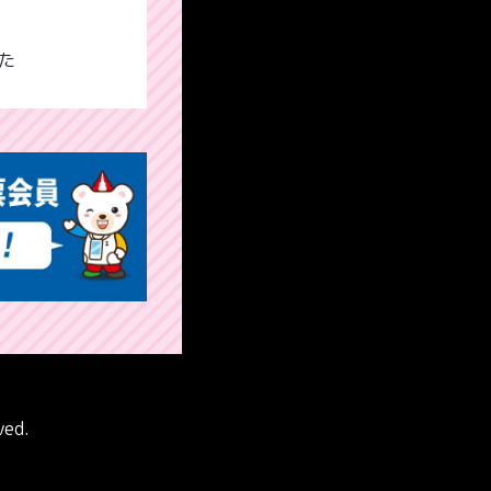
た
ved.