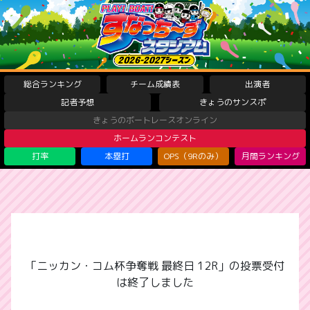
総合ランキング
チーム成績表
出演者
記者予想
きょうのサンスポ
きょうのボートレースオンライン
ホームランコンテスト
打率
本塁打
OPS（9Rのみ）
月間ランキング
「ニッカン・コム杯争奪戦 最終日 12R」の投票受付
は終了しました