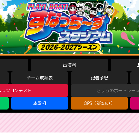
出演者
チーム成績表
記者予想
ムランコンテスト
きょうのボートレー
本塁打
OPS（9Rのみ）