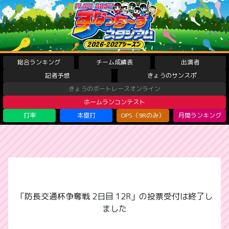
総合ランキング
チーム成績表
出演者
記者予想
きょうのサンスポ
きょうのボートレースオンライン
ホームランコンテスト
打率
本塁打
OPS（9Rのみ）
月間ランキング
「防長交通杯争奪戦 2日目 12R」の投票受付は終了し
ました