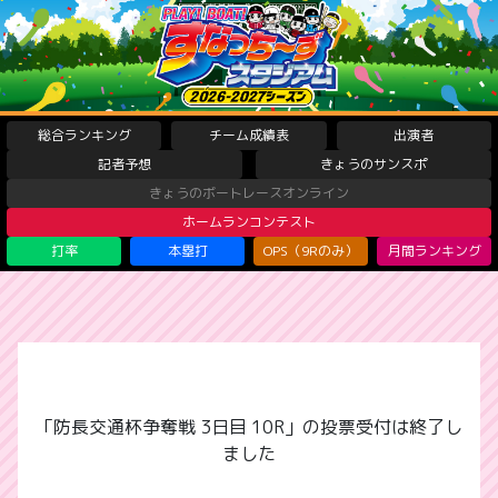
総合ランキング
チーム成績表
出演者
記者予想
きょうのサンスポ
きょうのボートレースオンライン
ホームランコンテスト
打率
本塁打
OPS（9Rのみ）
月間ランキング
「防長交通杯争奪戦 3日目 10R」の投票受付は終了し
ました