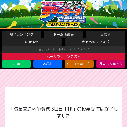
総合ランキング
チーム成績表
出演者
記者予想
きょうのサンスポ
きょうのボートレースオンライン
ホームランコンテスト
打率
本塁打
OPS（9Rのみ）
月間ランキング
「防長交通杯争奪戦 3日目 11R」の投票受付は終了し
ました