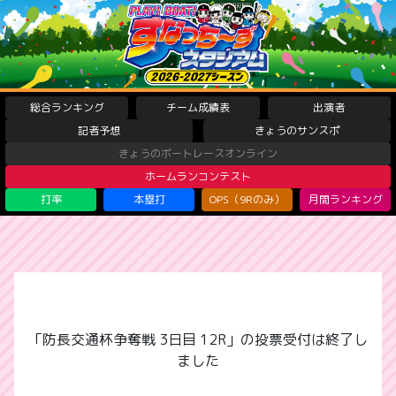
総合ランキング
チーム成績表
出演者
記者予想
きょうのサンスポ
きょうのボートレースオンライン
ホームランコンテスト
打率
本塁打
OPS（9Rのみ）
月間ランキング
「防長交通杯争奪戦 3日目 12R」の投票受付は終了し
ました