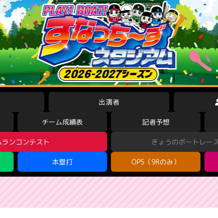
出演者
チーム成績表
記者予想
ムランコンテスト
きょうのボートレー
本塁打
OPS（9Rのみ）