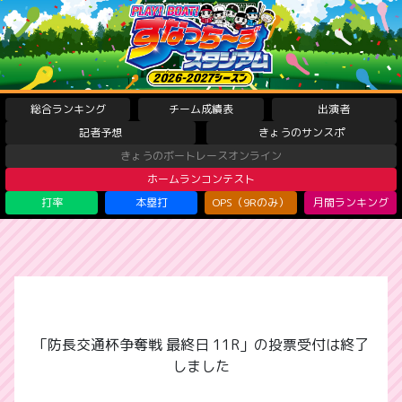
総合ランキング
チーム成績表
出演者
記者予想
きょうのサンスポ
きょうのボートレースオンライン
ホームランコンテスト
打率
本塁打
OPS（9Rのみ）
月間ランキング
「防長交通杯争奪戦 最終日 11R」の投票受付は終了
しました