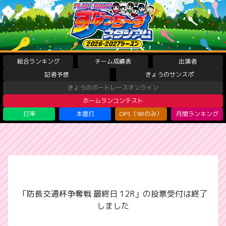
総合ランキング
チーム成績表
出演者
記者予想
きょうのサンスポ
きょうのボートレースオンライン
ホームランコンテスト
打率
本塁打
OPS（9Rのみ）
月間ランキング
「防長交通杯争奪戦 最終日 12R」の投票受付は終了
しました