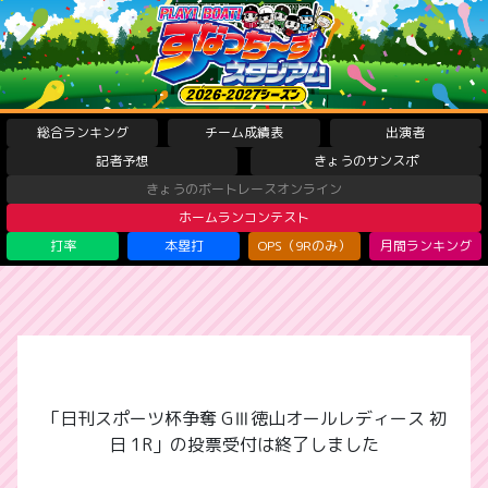
総合ランキング
チーム成績表
出演者
記者予想
きょうのサンスポ
きょうのボートレースオンライン
ホームランコンテスト
打率
本塁打
OPS（9Rのみ）
月間ランキング
「日刊スポーツ杯争奪 GⅢ徳山オールレディース 初
日 1R」の投票受付は終了しました