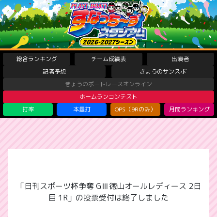
総合ランキング
チーム成績表
出演者
記者予想
きょうのサンスポ
きょうのボートレースオンライン
ホームランコンテスト
打率
本塁打
OPS（9Rのみ）
月間ランキング
「日刊スポーツ杯争奪 GⅢ徳山オールレディース 2日
目 1R」の投票受付は終了しました