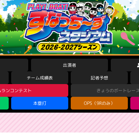
出演者
チーム成績表
記者予想
ムランコンテスト
きょうのボートレー
本塁打
OPS（9Rのみ）